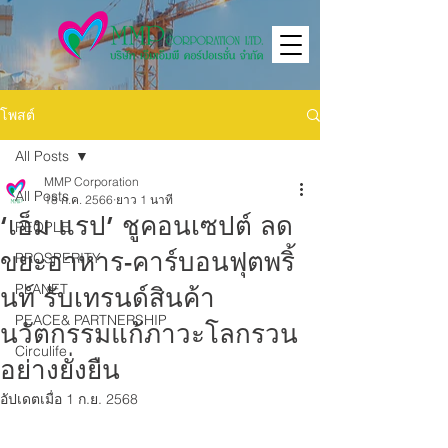
โพสต์
All Posts
MMP Corporation
All Posts
18 ก.ค. 2566
ยาว 1 นาที
‘เอ็ม แรป’ ชูคอนเซปต์ ลด
PEOPLE
ขยะอาหาร-คาร์บอนฟุตพริ้
PROSPERITY
PLANET
นท์ รับเทรนด์สินค้า
PEACE& PARTNERSHIP
นวัตกรรมแก้ภาวะโลกรวน
Circulife
อย่างยั่งยืน
อัปเดตเมื่อ
1 ก.ย. 2568