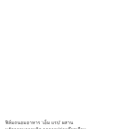
ฟิล์มถนอมอาหาร ‘เอ็ม แรป’ ผสาน