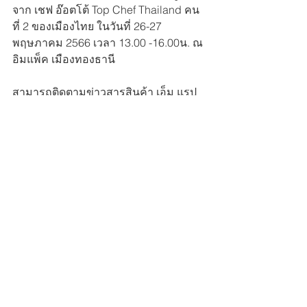
จาก เชฟ อ๊อตโต้ Top Chef Thailand คน
ที่ 2 ของเมืองไทย ในวันที่ 26-27 
พฤษภาคม 2566 เวลา 13.00 -16.00น. ณ 
อิมแพ็ค เมืองทองธานี
สามารถติดตามข่าวสารสินค้า เอ็ม แรป 
ได้ที่
www.mmpcorp.co.th
mmp
m wrap
เก็บเพื่อกลาย
pcr
m stretch
bio
ัรักษ์โลก
ย่อยสลายได้
PROSPERITY
PLANET
Circulife