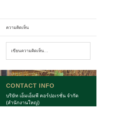
ความคิดเห็น
เขียนความคิดเห็น…
เอ็ม แรป จัดทัพสินค้าเป็น "โซลูชัน
บรรจุภัณฑ์อาหารครบวงจร" ที่
CONTACT INFO
เข้าใจการใช้ชีวิตของคนไทย และ
บริษัท เอ็มเอ็มพี คอร์ปอเรชั่น จำกัด
สิ่งแวดล้อม
(สำนักงานใหญ่)
3075/1-2 ถนนสุขุมวิท แขวงบางจาก เขต
พระโขนง กรุงเทพฯ 10260 ประเทศไทย
โทร :
02-741-8444