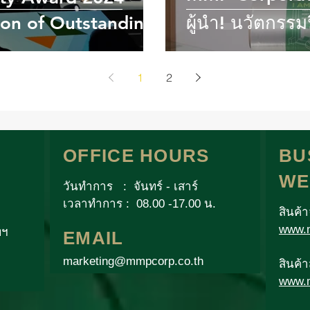
ion of Outstanding
ผู้นำ! นวัตกรร
evements ความ
่งยืน
1
2
OFFICE HOURS
BU
WE
วันทำการ : จันทร์ - เสาร์
เวลาทำการ : 08.00 -17.00 น.
สินค้
www.m
พฯ
EMAIL
marketing@mmpcorp.co.th
สินค้
www.