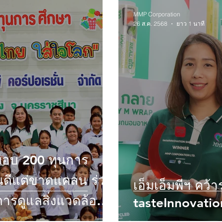
MMP Corporation
26 ส.ค. 2568
ยาว 1 นาที
 มอบ 200 ทุนการ
ยนดีแต่ขาดแคลน ร่วม
เอ็มเอ็มพีฯ คว้า
ารดูแลสิ่งแวดล้อม
tasteInnovati