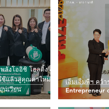
17 ก.พ.
ยาว 1 นาที
เอ็มเอ็มพีฯ คว้
ุนเวียน
Entrepreneur o