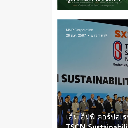
kgCO₂e
MMP Corporation
28 ต.ค. 2567
ยาว 1 นาที
เอ็มเอ็มพี คอร์ปอเร
TSCN Sustainabil