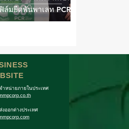
มฟิล์มยืดพันพาเลท PCR
SINESS
BSITE
าจำหน่ายภายในประเทศ
mpcorp.co.th
าส่งออกต่างประเทศ
mmpcorp.com