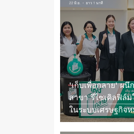
22 มิ.ย.
ยาว 1 นาที
'เก็บเพื่อกลาย' ผนึกพลังโออิชิ โฮลดิ้ง 42
สาขา รีไซเคิลฟิล์มใช้แล้วสู่คุณค่าใหม่
ในระบบเศรษฐกิจหม