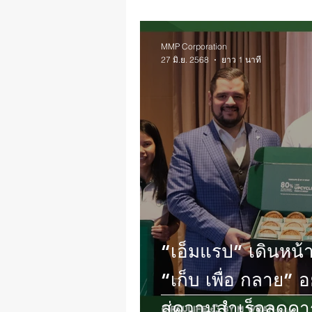
MMP Corporation
27 มิ.ย. 2568
ยาว 1 นาที
“เอ็มแรป” เดินหน
“เก็บ เพื่อ กลาย” อ
สู่ความสำเร็จลดคา