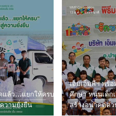
MMP Corporation
13 ม.ค.
ยาว 1 นาที
เอ็มเอ็มพีฯ พร
หมดแล้ว…แยกให้ครบ”
ศึกษา หนุนเด็ก
ความยั่งยืน
สร้างอนาคตควบค
อย่างยั่งยืน