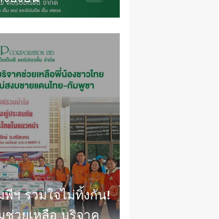
มพีฯ รวมใจไม่ทิ้งกัน!
มช่วยเหลือ บริจาค