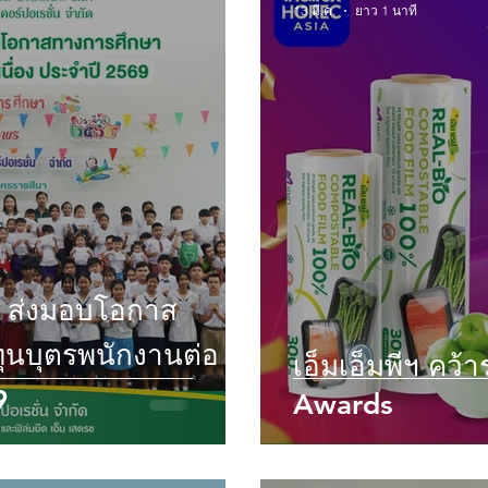
13 มี.ค.
ยาว 1 นาที
ม” ส่งมอบโอกาส
นบุตรพนักงานต่อ
เอ็มเอ็มพีฯ คว้
9
Awards