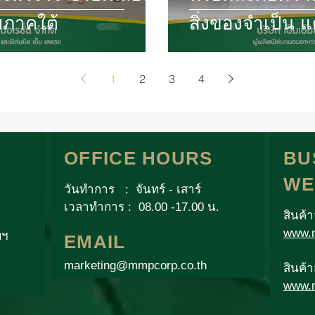
ยภาคใต้
สิ่งของจำเป็น 
กัมพูชา
1
2
3
4
OFFICE HOURS
BU
WE
วันทำการ : จันทร์ - เสาร์
เวลาทำการ : 08.00 -17.00 น.
สินค้
www.m
พฯ
EMAIL
marketing@mmpcorp.co.th
สินค้
www.