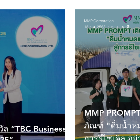
MMP Corporation
18 ธ.ค. 2568
ยาว 1 นาที
MMP PROMPT เ
ภัณฑ์ "ดื่มน้ำหมดแล้ว...แยกให้ครบ" สู่
iness
การรีไซเคิล อย่า
025”