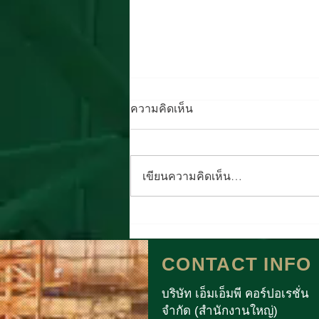
ความคิดเห็น
เขียนความคิดเห็น…
MMP PROMPT เดินหน้า
จัดการบรรจุภัณฑ์ "ดื่มน้ำหมด
CONTACT INFO
แล้ว...แยกให้ครบ" สู่การ
รีไซเคิล อย่างยั่งยืน
บริษัท เอ็มเอ็มพี คอร์ปอเรชั่น
จำกัด (สำนักงานใหญ่)