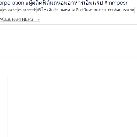
rporation
#ผ
ู้ผลิตฟิล์มถนอมอาหารเอ็มแรป 
#mmpcsr
r
m wrap
m stretch
#รีไซเคิล
#ขวดพลาสติก
#วัดจากแดง
#การจัดการขยะ
ACE& PARTNERSHIP