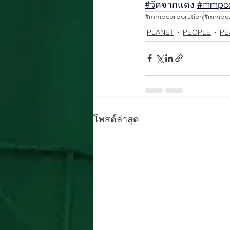
#ว
ัดจากแดง 
#mmpco
#mmpcorporation
#mmpcs
PLANET
PEOPLE
PE
โพสต์ล่าสุด