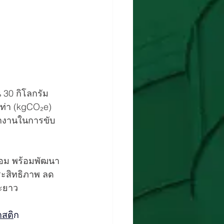
30 กิโลกรัม 
ท่า (kgCO₂e) 
นักงานในการขับ
ล้อม พร้อมพัฒนา
ระสิทธิภาพ ลด
ยะยาว
าสต
ิก 