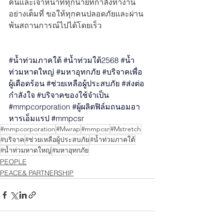
คนและเจ้าหน้าที่ทุกนายที่กำลังทำงาน
อย่างเต็มที่ ขอให้ทุกคนปลอดภัยและผ่าน
พ้นสถานการณ์ไปได้โดยเร็ว
#น
้ำท่วมภาคใต้ 
#น
้ำท่วมใต้2568 
#น
ท่วมหาดใหญ่ 
#มหาอ
ุทกภัย 
#บร
ิจาคเพื่อ
ผู้เดือดร้อน 
#ช
่วยเหลือผู้ประสบภัย 
#ส
่งต่อ
กำลังใจ 
#บร
ิจาคของใช้จำเป็น 
#mmpcorporation
#ผ
ู้ผลิตฟิล์มถนอมอา
หารเอ็มแรป 
#mmpcsr
#mmpcorporation
#Mwrap
#mmpcsr
#Mstretch
#บริจาค
#ช่วยเหลือผู้ประสบภัย
#น้ำท่วมภาคใต้
#น้ำท่วมหาดใหญ่
#มหาอุทกภัย
PEOPLE
PEACE& PARTNERSHIP