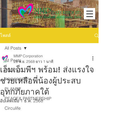
โพสต์
All Posts
MMP Corporation
All Posts
28 พ.ย. 2568
ยาว 1 นาที
เอ็มเอ็มพีฯ พร้อม! ส่งแรงใจ
PEOPLE
ช่วยเหลือพี่น้องผู้ประสบ
PROSPERITY
PLANET
อุทกภัยภาคใต้
PEACE& PARTNERSHIP
อัปเดตเมื่อ
1 ธ.ค. 2568
Circulife