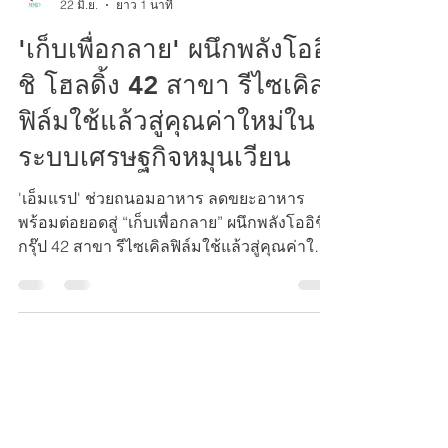
MMP Corporation
22 มิ.ย.
ยาว 1 นาที
'เก็บเพื่อกลาย' ผนึกพลังโออิ
ชิ โฮลดิ้ง 42 สาขา รีไซเคิล
ฟิล์มใช้แล้วสู่คุณค่าใหม่ใน
ระบบเศรษฐกิจหมุนเวียน
'เอ็มแรป' ช่วยถนอมอาหาร ลดขยะอาหาร
พร้อมต่อยอดสู่ “เก็บเพื่อกลาย” ผนึกพลังโออิชิ
กรุ๊ป 42 สาขา รีไซเคิลฟิล์มใช้แล้วสู่คุณค่าใหม่
ในระบบเศรษฐกิจหมุนเวียน