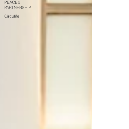
PEACE&
PARTNERSHIP
Circulife