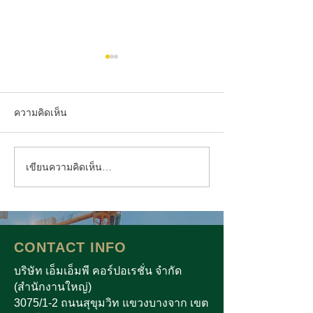
ความคิดเห็น
เขียนความคิดเห็น…
เอ็มเอ็มพีฯ คว้ารางวัล
รอบที่ 2 “ดื่มน้
Sustainability Awards
แยกให้ครบ” จัด
ภัณฑ์สู่ความยั่งย
CONTACT INFO
บริษัท เอ็มเอ็มพี คอร์ปอเรชั่น จำกัด
(สำนักงานใหญ่)
3075/1-2 ถนนสุขุมวิท แขวงบางจาก เขต