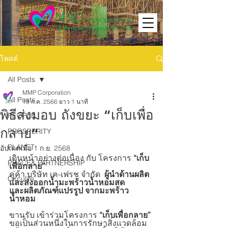
โพสต์
All Posts
MMP Corporation
All Posts
18 ก.ค. 2566
ยาว 1 นาที
พิธีส่งมอบ ถังขยะ “เก็บเพื่อ
PEOPLE
กลาย”
PROSPERITY
PLANET
อัปเดตเมื่อ
1 ก.ย. 2568
เดินหน้าอย่างต่อเนื่อง กับ โครงการ
 “เก็บ
PEACE& PARTNERSHIP
เพื่อกลาย” 
คู่ค้า บริษัท เค-เฟรช จำกัด  
ผู้นำด้านผลิต
Circulife
และส่งออกน้ำมะพร้าวน้ำหอมสด
และผลิตภัณฑ์แปรรูป จากมะพร้าว
น้ำหอม  
ขานรับ เข้าร่วมโครงการ
 “เก็บเพื่อกลาย” 
ขอเป็นส่วนหนึ่งในการรักษาสิ่งแวดล้อม  