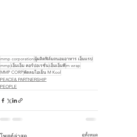
mmp corporation
ผู้ผลิตฟิล์มถนอมอาหาร เอ็มแรป
mmp
เอ็มเอ็ม คอร์ปอเรชั่น
เอ็มเอ็มพี
m wrap
MMP CORP
พัดลมไอเย็น M Kool
PEACE& PARTNERSHIP
PEOPLE
ดูทั้งหมด
โพสต์ล่าสุด