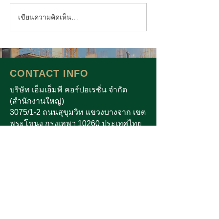
เขียนความคิดเห็น…
“เอ็มเอ็มพีฯ พร้อม” ส่งมอบ
เอ็มเอ็มพีฯ คว้าร
Sustainability 
โอกาสทางการศึกษามอบ
ทุนบุตรพนักงานต่อเนื่อง
ประจำปี 2569
CONTACT INFO
บริษัท เอ็มเอ็มพี คอร์ปอเรชั่น จำกัด
(สำนักงานใหญ่)
3075/1-2 ถนนสุขุมวิท แขวงบางจาก เขต
พระโขนง กรุงเทพฯ 10260 ประเทศไทย
โทร :
02-741-8444
OFFICE HOURS
วันทำการ : จันทร์ - เสาร์
เวลาทำการ :
08.00 -17.00
น.