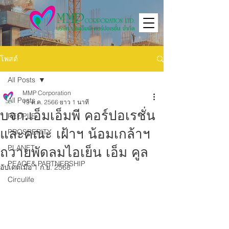
โพสต์
All Posts
MMP Corporation
All Posts
19 ต.ค. 2566
ยาว 1 นาที
บจก.เอ็มเอ็มพี คอร์ปอเรชั่น
PEOPLE
และคณะ เฝ้าฯ น้อมเกล้าฯ
PROSPERITY
PLANET
ถวายพัดลมไอเย็น เอ็ม คูล
PEACE& PARTNERSHIP
อัปเดตเมื่อ
1 ก.ย. 2568
Circulife