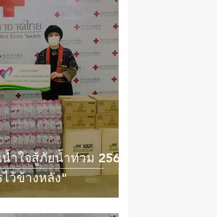
ำใจสู้ภัยน้ำท่วม 2564
รไว้ข้างหลัง"