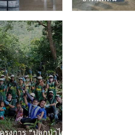
รงการ "ปลูกป่าไผ่