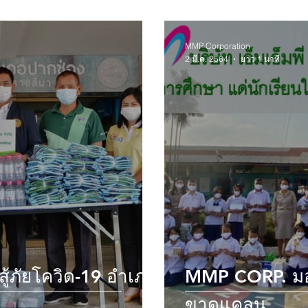
MMP Corporation
2 มี.ค. 2564
ยาว 1 นาที
ยโควิด-19 อำเภอ
MMP CORP. มอบท
ขาดแคลน